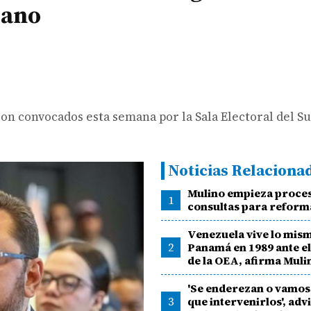
lano
ron convocados esta semana por la Sala Electoral del 
Noticias Relaciona
Mulino empieza proce
1
consultas para reforma
Venezuela vive lo mis
2
Panamá en 1989 ante el
de la OEA, afirma Muli
'Se enderezan o vamos
3
que intervenirlos', adv