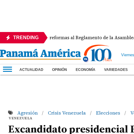
APEDE rechaza reformas al Reglamento de la Asamblea por asi
TRENDING
Vierne
ACTUALIDAD
OPINIÓN
ECONOMÍA
VARIEDADES
Agresión
Crisis Venezuela
Elecciones
V
/
/
/
VENEZUELA
Excandidato presidencial E