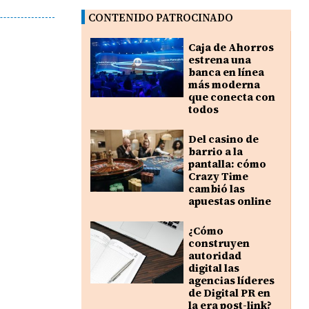
s
CONTENIDO PATROCINADO
Caja de Ahorros
estrena una
banca en línea
más moderna
que conecta con
todos
Del casino de
barrio a la
pantalla: cómo
Crazy Time
cambió las
apuestas online
¿Cómo
construyen
autoridad
digital las
agencias líderes
de Digital PR en
la era post-link?