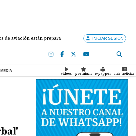
viación están preparados para ejercer la docencia
A
INICIAR SESIÓN
IMEDIA
videos
premium
e-papper
mis noticias
bal'