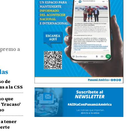
Supremo a
das
so de
s a la CSS
mo que
 'fracaso'
no
 a tener
ierte