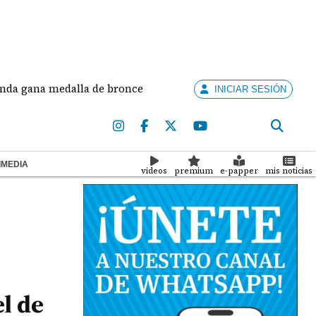
a medalla de bronce en salto largo femenino
José
INICIAR SESIÓN
IMEDIA
videos
premium
e-papper
mis noticias
l de