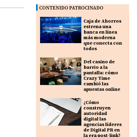
CONTENIDO PATROCINADO
Caja de Ahorros
estrena una
banca en línea
más moderna
que conecta con
todos
Del casino de
barrio a la
pantalla: cómo
Crazy Time
cambió las
apuestas online
¿Cómo
construyen
autoridad
digital las
agencias líderes
de Digital PR en
la era post-link?