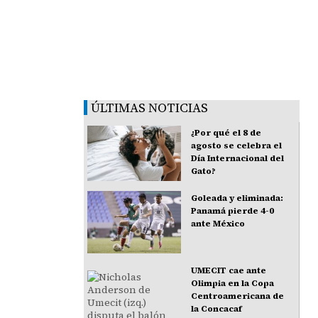
ÚLTIMAS NOTICIAS
¿Por qué el 8 de
agosto se celebra el
Día Internacional del
Gato?
Goleada y eliminada:
Panamá pierde 4-0
ante México
UMECIT cae ante
Olimpia en la Copa
Centroamericana de
la Concacaf