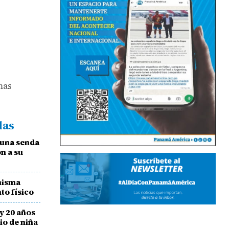
mas
das
 una senda
n a su
 misma
to físico
y 20 años
io de niña