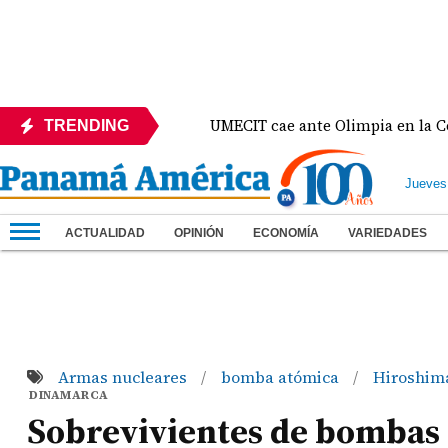
te México
UMECIT cae ante Olimpia en la Copa Cen
TRENDING
Jueves
ACTUALIDAD
OPINIÓN
ECONOMÍA
VARIEDADES
Armas nucleares
bomba atómica
Hiroshi
/
/
DINAMARCA
Sobrevivientes de bombas