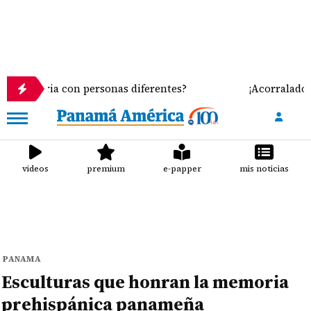
ria con personas diferentes?
¡Acorralados! Leche 
videos
premium
e-papper
mis noticias
PANAMA
Esculturas que honran la memoria
prehispánica panameña