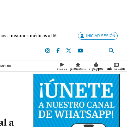
nsumos médicos al Minsa para reforzar la atención en salud
INICIAR SESIÓN
IMEDIA
videos
premium
e-papper
mis noticias
al a