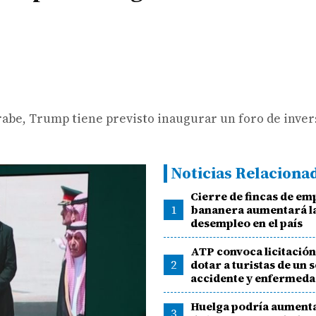
árabe, Trump tiene previsto inaugurar un foro de inve
Noticias Relaciona
Cierre de fincas de e
1
bananera aumentará la
desempleo en el país
ATP convoca licitació
2
dotar a turistas de un 
accidente y enfermed
Huelga podría aumenta
3