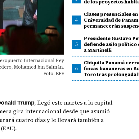
de los proyectos habit
Clases presenciales en 
4
Universidad de Panam
permanecerán suspen
Presidente Gustavo Pe
5
defiende asilo polític
a Martinelli
Aeropuerto Internacional Rey
Chiquita Panamá cerr
eredero, Mohamed bin Salmán.
6
fincas bananeras en Bo
Foto: EFE
Toro tras prolongada 
, llegó este martes a la capital
Donald Trump
rimera gira internacional desde que asumió
urará cuatro días y le llevará también a
 (EAU).