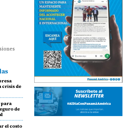
rsiones
das
mpresa
 crisis de
n para
seguro de
ad
r el costo