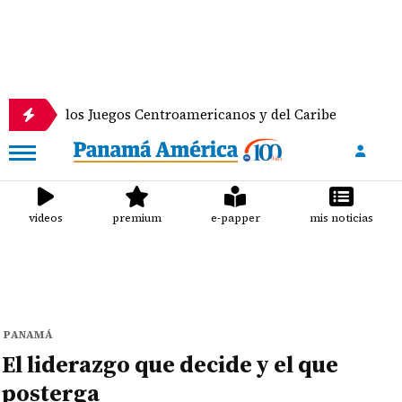
en los Juegos Centroamericanos y del Caribe
Anun
videos
premium
e-papper
mis noticias
PANAMÁ
El liderazgo que decide y el que
posterga