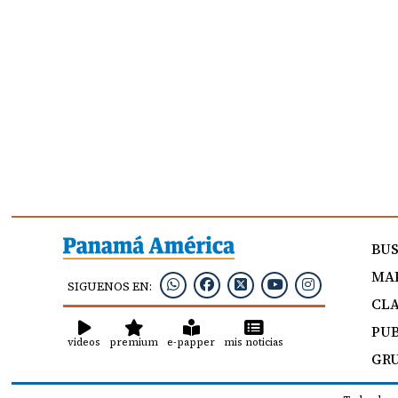
BU
MAP
SIGUENOS EN:
CLA
PUB
videos
premium
e-papper
mis noticias
GRU