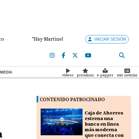
"Hay Martinelli pa' rato", dijo el abogado Vallarino
INICIAR SESIÓN
IMEDIA
videos
premium
e-papper
mis noticias
CONTENIDO PATROCINADO
Caja de Ahorros
estrena una
banca en línea
a
más moderna
que conecta con