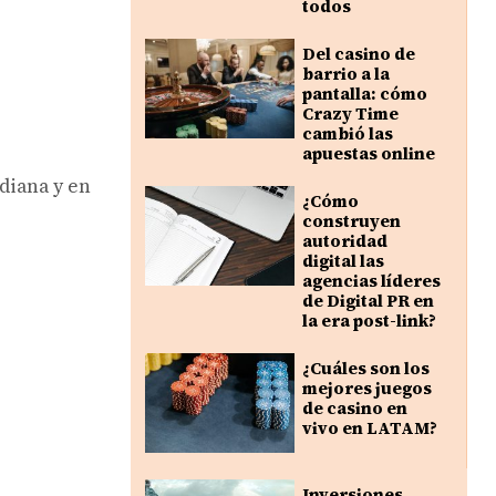
todos
Del casino de
barrio a la
pantalla: cómo
Crazy Time
cambió las
apuestas online
idiana y en
¿Cómo
construyen
autoridad
digital las
agencias líderes
de Digital PR en
la era post-link?
¿Cuáles son los
mejores juegos
de casino en
vivo en LATAM?
Inversiones