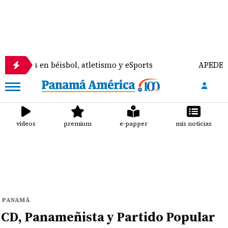
n béisbol, atletismo y eSports
APEDE rechaza refo
videos
premium
e-papper
mis noticias
PANAMÁ
CD, Panameñista y Partido Popular