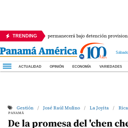
olores Moscote' permanecerá bajo detención provisional
TRENDING
Sábado
ACTUALIDAD
OPINIÓN
ECONOMÍA
VARIEDADES
Gestión
José Raúl Mulino
La Joyita
Ric
/
/
/
PANAMÁ
De la promesa del 'chen ch