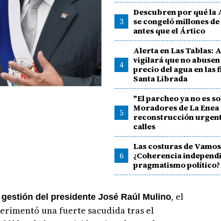
Descubren por qué la 
3
se congeló millones de
antes que el Ártico
Alerta en Las Tablas
vigilará que no abusen
4
precio del agua en las f
Santa Librada
"El parcheo ya no es so
Moradores de La Enea 
5
reconstrucción urgent
calles
Las costuras de Vamos
6
¿Coherencia independi
pragmatismo político?
, el
gestión del presidente José Raúl Mulino
erimentó una fuerte sacudida tras el