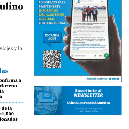
Mulino
iajes y la
das
onfirma a
a Moreno
la
á
de la
n1,500
 donados