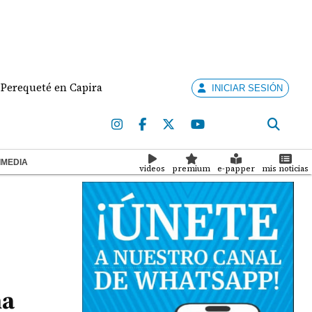
eté en Capira
Nuevo Gobierno de Colombia discute 
INICIAR SESIÓN
IMEDIA
videos
premium
e-papper
mis noticias
na