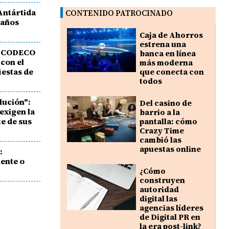
Antártida
CONTENIDO PATROCINADO
 años
Caja de Ahorros
estrena una
: ACODECO
banca en línea
 con el
más moderna
iestas de
que conecta con
todos
lución":
Del casino de
exigen la
barrio a la
e de sus
pantalla: cómo
Crazy Time
cambió las
apuestas online
:
ente o
¿Cómo
construyen
autoridad
digital las
agencias líderes
de Digital PR en
la era post-link?