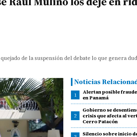
é Raúl Mulino los deje en rid
 quejado de la suspensión del debate lo que genera du
Noticias Relaciona
Alertan posible fraude
1
en Panamá
Gobierno se desentiend
2
crisis que afecta al ve
Cerro Patacón
Silencio sobre inicio de
3