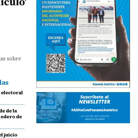
ículo'
das sobre
das
 electoral
e de la
rtedero de
l juicio