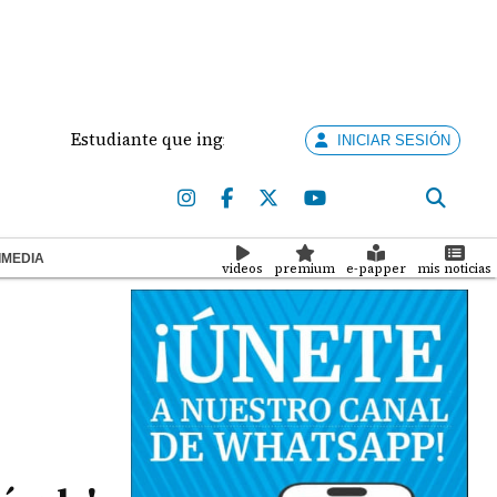
Estudiante que ingresó con un arma de fuego al 'Dolores Mo
INICIAR SESIÓN
IMEDIA
videos
premium
e-papper
mis noticias