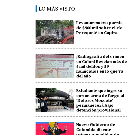
LO MÁS VISTO
Levantan nuevo puente
de $900 mil sobre el río
Perequeté en Capira
¡Radiografía del crimen
en Colón! Revelan más de
4 mil delitos y 59
homicidios en lo que va
del año
Estudiante que ingresó
con un arma de fuego al
'Dolores Moscote'
permanecerá bajo
detención provisional
Nuevo Gobierno de
Colombia discute
primeras medidas de