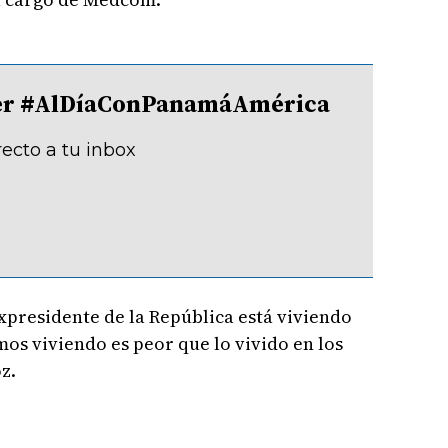
tter #AlDíaConPanamáAmérica
recto a tu inbox
xpresidente de la República está viviendo
mos viviendo es peor que lo vivido en los
oz.