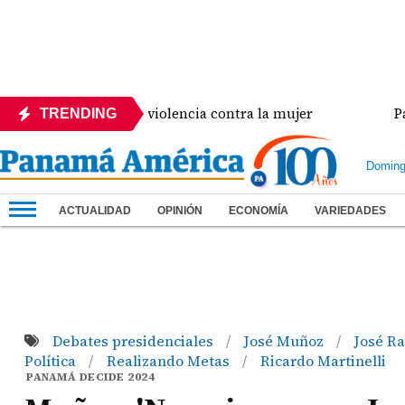
ncia crisis de violencia contra la mujer
Panamá a
TRENDING
Doming
ACTUALIDAD
OPINIÓN
ECONOMÍA
VARIEDADES
Debates presidenciales
José Muñoz
José R
/
/
Política
Realizando Metas
Ricardo Martinelli
/
/
PANAMÁ DECIDE 2024