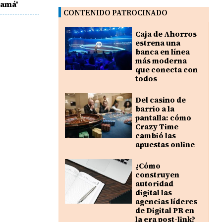
namá'
CONTENIDO PATROCINADO
Caja de Ahorros
estrena una
banca en línea
más moderna
que conecta con
todos
Del casino de
barrio a la
pantalla: cómo
Crazy Time
cambió las
apuestas online
¿Cómo
construyen
autoridad
digital las
agencias líderes
de Digital PR en
la era post-link?