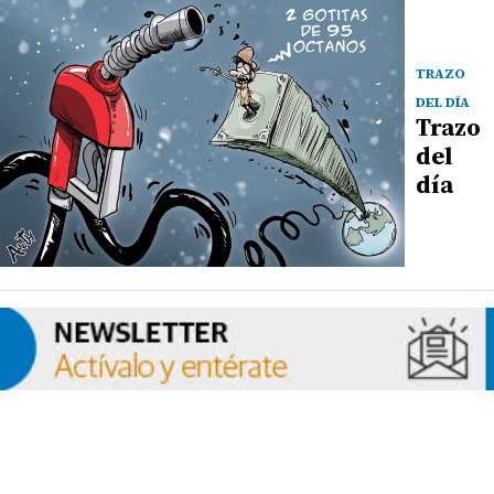
TRAZO
DEL DÍA
Trazo
del
día