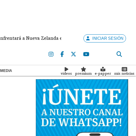
á a Nueva Zelanda en cuadrangular internacional en Japón
INICIAR SESIÓN
IMEDIA
videos
premium
e-papper
mis noticias