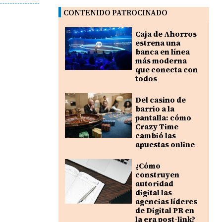
CONTENIDO PATROCINADO
Caja de Ahorros
estrena una
banca en línea
más moderna
que conecta con
todos
Del casino de
barrio a la
pantalla: cómo
Crazy Time
cambió las
apuestas online
¿Cómo
construyen
autoridad
digital las
agencias líderes
de Digital PR en
la era post-link?