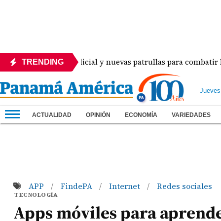
despliegue policial y nuevas patrullas para combatir la delin
TRENDING
Jueves
ACTUALIDAD
OPINIÓN
ECONOMÍA
VARIEDADES
APP
FindePA
Internet
Redes sociales
/
/
/
TECNOLOGÍA
Apps móviles para aprend