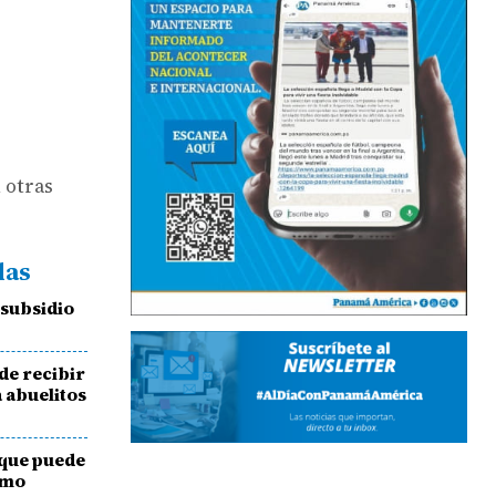
 otras
das
 subsidio
de recibir
a abuelitos
 que puede
umo