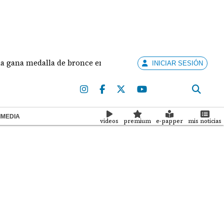
medalla de bronce en salto largo femenino
José F
INICIAR SESIÓN
IMEDIA
videos
premium
e-papper
mis noticias