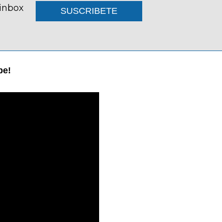
 inbox
SUSCRIBETE
be!