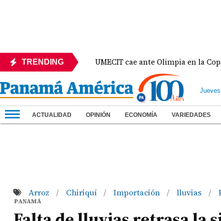
 México
UMECIT cae ante Olimpia en la Copa Cent
TRENDING
Jueves
ACTUALIDAD
OPINIÓN
ECONOMÍA
VARIEDADES
Arroz
Chiriquí
Importación
lluvias
/
/
/
/
PANAMÁ
Falta de lluvias retrasa la