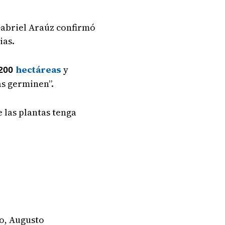
 Gabriel Araúz confirmó
ias.
hectáreas
y
,200
as germinen”.
 las plantas tenga
io, Augusto