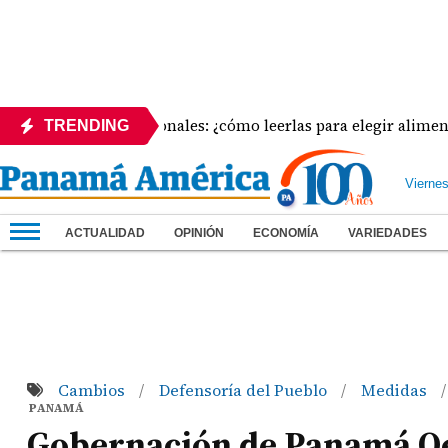
iquetas nutricionales: ¿cómo leerlas para elegir alimentos má
TRENDING
Vierne
ACTUALIDAD
OPINIÓN
ECONOMÍA
VARIEDADES
Cambios
Defensoría del Pueblo
Medidas
/
/
/
PANAMÁ
Gobernación de Panamá Oes