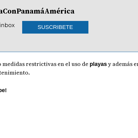
lDíaConPanamáAmérica
 inbox
SUSCRIBETE
 medidas restrictivas en el uso de
y además en
playas
ntenimiento.
be!