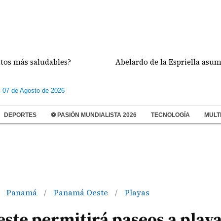
s saludables?
Abelardo de la Espriella asume la Pr
s 07 de Agosto de 2026
DEPORTES
⚽ PASIÓN MUNDIALISTA 2026
TECNOLOGÍA
MULT
Panamá
Panamá Oeste
Playas
/
/
te permitirá paseos a play