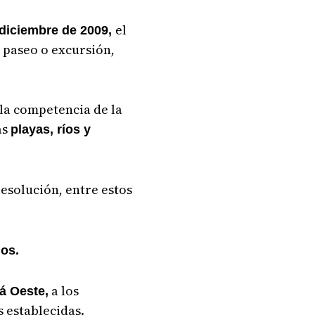
el
 diciembre de 2009,
l paseo o excursión,
 la competencia de la
as
playas, ríos y
resolución, entre estos
ios.
a los
 Oeste,
 establecidas.