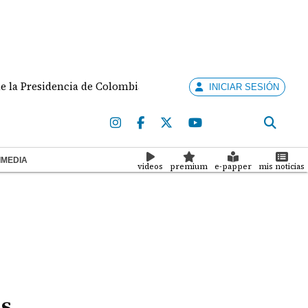
esidencia de Colombia para el periodo 2026-2030
B
INICIAR SESIÓN
IMEDIA
videos
premium
e-papper
mis noticias
as