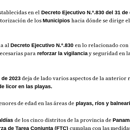
tablecidas en el
Decreto Ejecutivo N.º.830 del 31 de
utorización de los
hacia dónde se dirige e
Municipios
la al
en lo relacionado con
Decreto Ejecutivo N.º.830
ecesarias para
y seguridad en l
reforzar la vigilancia
deja de lado varios aspectos de la anterior 
o de 2023
 licor en las playas.
enores de edad en las áreas de
playas, ríos y balnear
de los cinco distritos de la provincia de
aldías
Panamá
cumplan con las medidas
rza de Tarea Conjunta (FTC)