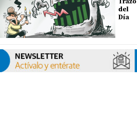
Trazo
del
Día