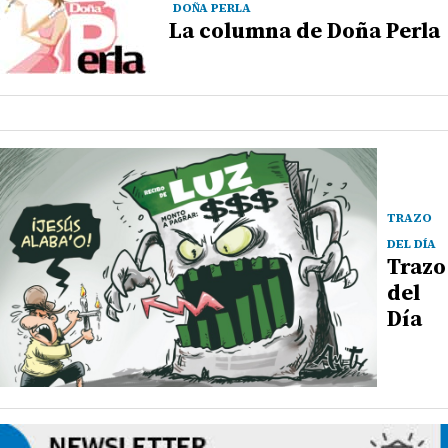
DOÑA PERLA
La columna de Doña Perla
TRAZO
DEL DÍA
Trazo
del
Día