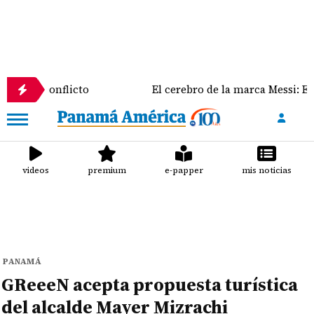
nflicto
El cerebro de la marca Messi: El rol clave d
videos
premium
e-papper
mis noticias
PANAMÁ
GReeeN acepta propuesta turística
del alcalde Mayer Mizrachi