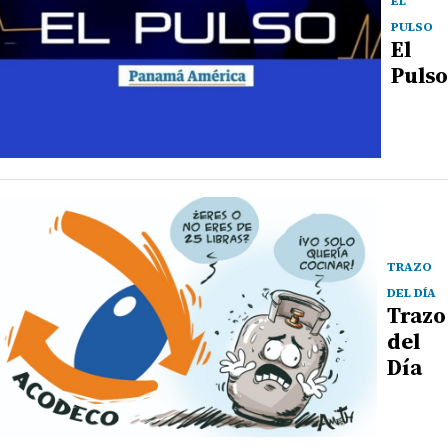
EL
PULSO
El
Pulso
TRAZO
DEL DÍA
Trazo
del
Día