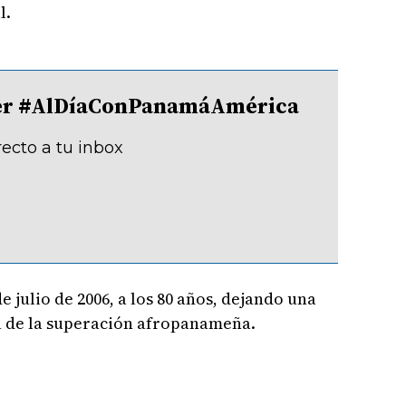
l.
tter #AlDíaConPanamáAmérica
recto a tu inbox
e julio de 2006, a los 80 años, dejando una
ia de la superación afropanameña.