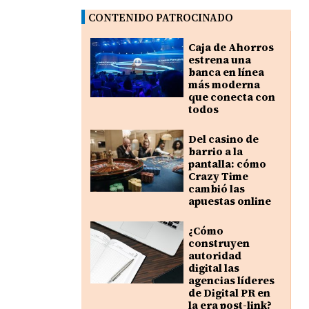
CONTENIDO PATROCINADO
Caja de Ahorros
estrena una
banca en línea
más moderna
que conecta con
todos
Del casino de
barrio a la
pantalla: cómo
Crazy Time
cambió las
apuestas online
¿Cómo
construyen
autoridad
digital las
agencias líderes
de Digital PR en
la era post-link?