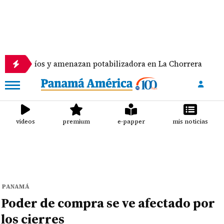
os y amenazan potabilizadora en La Chorrera
Pan
videos
premium
e-papper
mis noticias
PANAMÁ
Poder de compra se ve afectado por
los cierres