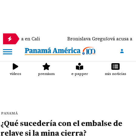
a en Cali
Bronislava Gregušová acusa a Mario Cima
videos
premium
e-papper
mis noticias
PANAMÁ
¿Qué sucedería con el embalse de
relave si la mina cierra?