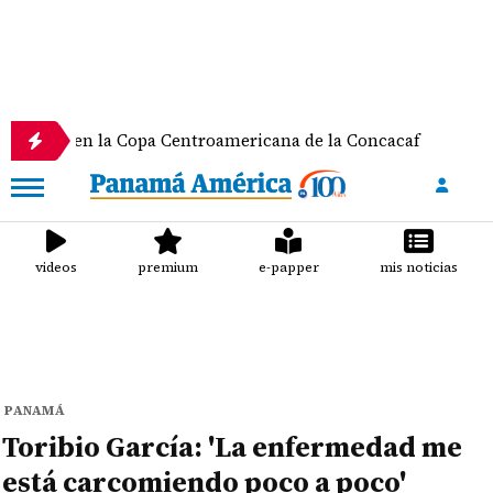
en la Copa Centroamericana de la Concacaf
Nathal
videos
premium
e-papper
mis noticias
PANAMÁ
Toribio García: 'La enfermedad me
está carcomiendo poco a poco'