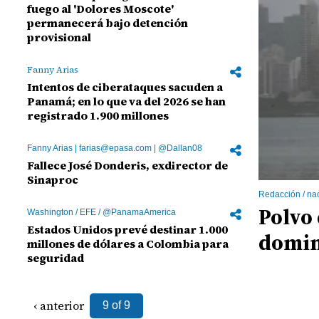
fuego al 'Dolores Moscote'
permanecerá bajo detención
provisional
Fanny Arias
Intentos de ciberataques sacuden a
Panamá; en lo que va del 2026 se han
registrado 1.900 millones
Fanny Arias | farias@epasa.com | @Dallan08
Fallece José Donderis, exdirector de
Sinaproc
Redacción / n
Polvo
Washington / EFE / @PanamaAmerica
Estados Unidos prevé destinar 1.000
domin
millones de dólares a Colombia para
seguridad
‹ anterior
9 of 9