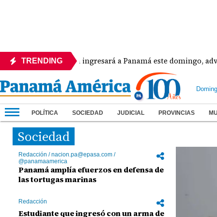
Polvo del Sahara ingresará a Panamá este domingo, advirti
TRENDING
Doming
POLÍTICA
SOCIEDAD
JUDICIAL
PROVINCIAS
M
Sociedad
Redacción / nacion.pa@epasa.com /
@panamaamerica
Panamá amplía efuerzos en defensa de
las tortugas marinas
Redacción
Estudiante que ingresó con un arma de