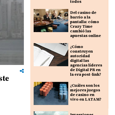
todos
Del casino de
barrio a la
pantalla: cómo
Crazy Time
cambió las
apuestas online
¿Cómo
construyen
autoridad
digital las
agencias líderes
de Digital PR en
la era post-link?
ste
¿Cuáles son los
mejores juegos
de casino en
vivo en LATAM?
Inversiones