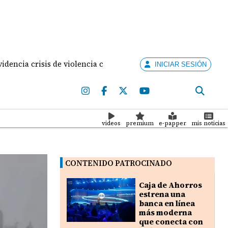
cia crisis de violencia contra la mujer
Panamá amp
INICIAR SESIÓN
videos
premium
e-papper
mis noticias
CONTENIDO PATROCINADO
Caja de Ahorros
estrena una
banca en línea
más moderna
que conecta con