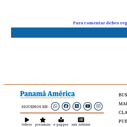
Para comentar debes regi
BU
MAP
SIGUENOS EN:
CLA
PUB
videos
premium
e-papper
mis noticias