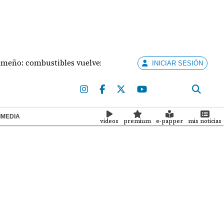
: combustibles vuelven a subir este viernes
Mal ti
INICIAR SESIÓN
IMEDIA
videos
premium
e-papper
mis noticias