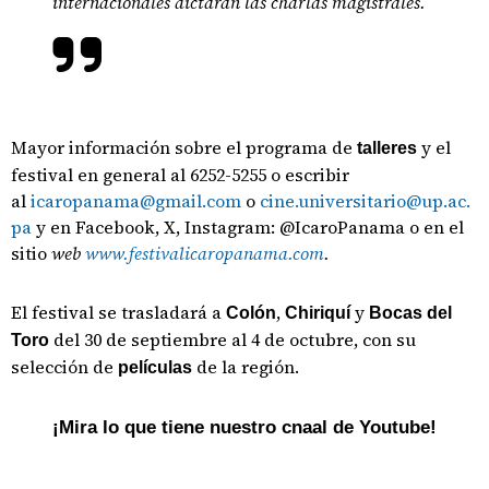
internacionales dictarán las charlas magistrales.
Mayor información sobre el programa de
y el
talleres
festival en general al 6252-5255 o escribir
al
icaropanama@gmail.com
o
cine.universitario@up.ac.
pa
y en Facebook, X, Instagram: @IcaroPanama o en el
sitio
web
www.festivalicaropanama.com
.
El festival se trasladará a
,
y
Colón
Chiriquí
Bocas del
del 30 de septiembre al 4 de octubre, con su
Toro
selección de
de la región.
películas
¡Mira lo que tiene nuestro cnaal de Youtube!