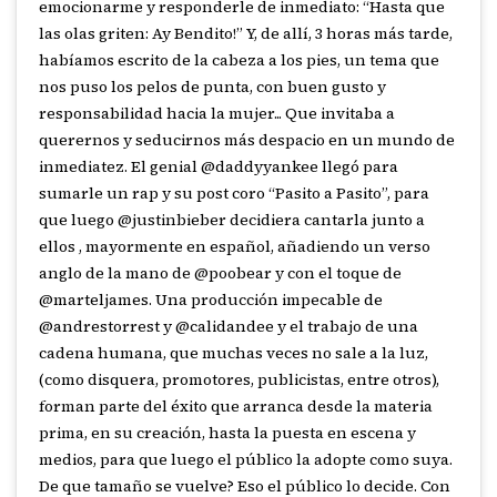
emocionarme y responderle de inmediato: “Hasta que
las olas griten: Ay Bendito!” Y, de allí, 3 horas más tarde,
habíamos escrito de la cabeza a los pies, un tema que
nos puso los pelos de punta, con buen gusto y
responsabilidad hacia la mujer... Que invitaba a
querernos y seducirnos más despacio en un mundo de
inmediatez. El genial @daddyyankee llegó para
sumarle un rap y su post coro “Pasito a Pasito”, para
que luego @justinbieber decidiera cantarla junto a
ellos , mayormente en español, añadiendo un verso
anglo de la mano de @poobear y con el toque de
@marteljames. Una producción impecable de
@andrestorrest y @calidandee y el trabajo de una
cadena humana, que muchas veces no sale a la luz,
(como disquera, promotores, publicistas, entre otros),
forman parte del éxito que arranca desde la materia
prima, en su creación, hasta la puesta en escena y
medios, para que luego el público la adopte como suya.
De que tamaño se vuelve? Eso el público lo decide. Con