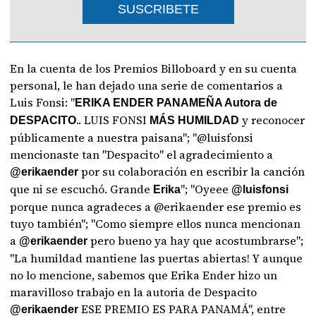
SUSCRIBETE
En la cuenta de los Premios Billoboard y en su cuenta
personal, le han dejado una serie de comentarios a
Luis Fonsi: "
ERIKA ENDER PANAMEÑA Autora de
.. LUIS FONSI
y reconocer
DESPACITO
MÁS HUMILDAD
públicamente a nuestra paisana"; "@luisfonsi
mencionaste tan "Despacito" el agradecimiento a
por su colaboración en escribir la canción
@erikaender
que ni se escuchó. Grande
"; "Oyeee
Erika
@luisfonsi
porque nunca agradeces a @erikaender ese premio es
tuyo también"; "Como siempre ellos nunca mencionan
a
pero bueno ya hay que acostumbrarse";
@erikaender
"La humildad mantiene las puertas abiertas! Y aunque
no lo mencione, sabemos que Erika Ender hizo un
maravilloso trabajo en la autoria de Despacito
ESE PREMIO ES PARA PANAMÁ", entre
@erikaender