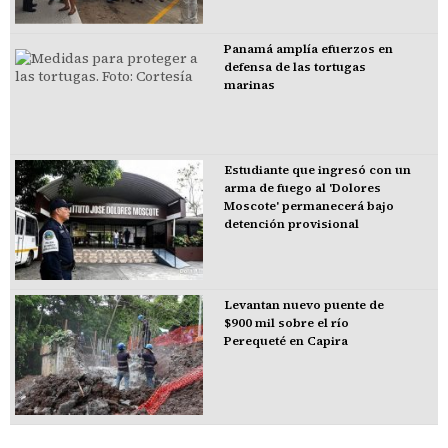
Panamá amplía efuerzos en
defensa de las tortugas
marinas
Estudiante que ingresó con un
arma de fuego al 'Dolores
Moscote' permanecerá bajo
detención provisional
Levantan nuevo puente de
$900 mil sobre el río
Perequeté en Capira