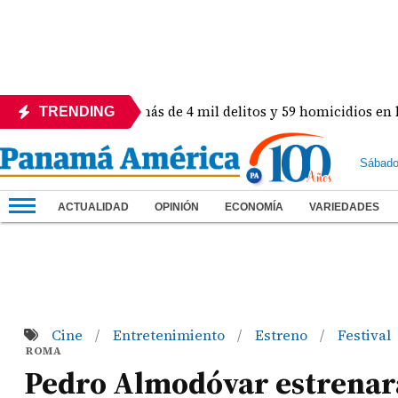
olón! Revelan más de 4 mil delitos y 59 homicidios en lo que v
TRENDING
Sábado
ACTUALIDAD
OPINIÓN
ECONOMÍA
VARIEDADES
Cine
Entretenimiento
Estreno
Festival
/
/
/
ROMA
Pedro Almodóvar estrenará