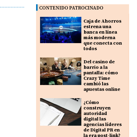
CONTENIDO PATROCINADO
Caja de Ahorros
estrena una
banca en línea
más moderna
que conecta con
todos
Del casino de
barrio a la
pantalla: cómo
Crazy Time
cambió las
apuestas online
¿Cómo
construyen
autoridad
digital las
agencias líderes
de Digital PR en
la era post-link?