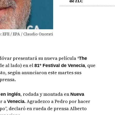
de ZLC
: EFE / EPA / Claudio Onorati
dóvar presentará su nueva película
‘The
de al lado) en el
, que
81º Festival de Venecia
sto, según anunciaron este martes sus
prensa.
, rodada y montada en
 en inglés
Nueva
ar a
. Agradezco a Pedro por hacer
Venecia
mpo”, declaró en rueda de prensa Alberto