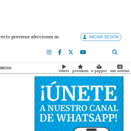
reviene afecciones musculares en la mujer?
¡Situa
INICIAR SESIÓN
IMEDIA
videos
premium
e-papper
mis noticias