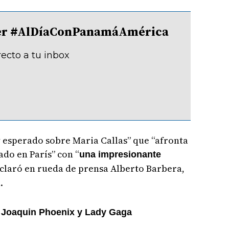
tter #AlDíaConPanamáAmérica
recto a tu inbox
 esperado sobre Maria Callas” que “afronta
ado en París” con “
una impresionante
eclaró en rueda de prensa Alberto Barbera,
.
n Joaquin Phoenix y Lady Gaga