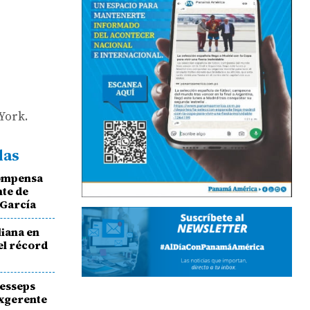
York.
das
compensa
nte de
 García
liana en
el récord
Lesseps
exgerente