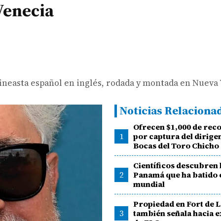
 Venecia
 cineasta español en inglés, rodada y montada en Nueva 
Noticias Relaciona
Ofrecen $1,000 de re
1
por captura del dirige
Bocas del Toro Chicho
Científicos descubren 
2
Panamá que ha batido 
mundial
Propiedad en Fort de 
3
también señala hacia 