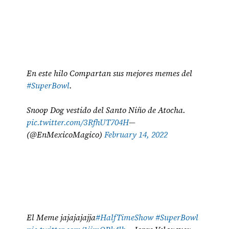
En este hilo Compartan sus mejores memes del
#SuperBowl
.
Snoop Dog vestido del Santo Niño de Atocha.
pic.twitter.com/3RfhUT704H
—
(@EnMexicoMagico)
February 14, 2022
El Meme jajajajajja
#HalfTimeShow
#SuperBowl