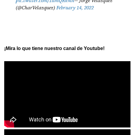
pic.twitter.com/1iimQRk4lh
— Jorge Velazquez
(@CharVelazquez)
February 14, 2022
¡Mira lo que tiene nuestro canal de Youtube!