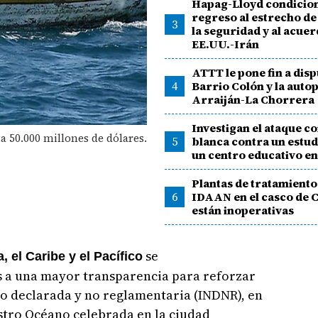
Hapag-Lloyd condicio
regreso al estrecho d
3
la seguridad y al acue
EE.UU.-Irán
ATTT le pone fin a disp
4
Barrio Colón y la autop
Arraiján-La Chorrera
Investigan el ataque c
ta 50.000 millones de dólares.
5
blanca contra un estud
un centro educativo e
Plantas de tratamiento
6
IDAAN en el casco de 
están inoperativas
se
a, el Caribe y el Pacífico
 a una mayor transparencia para reforzar
 no declarada y no reglamentaria (INDNR), en
stro Océano celebrada en la ciudad