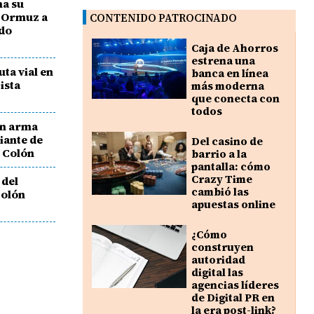
na su
e Ormuz a
CONTENIDO PATROCINADO
rdo
Caja de Ahorros
estrena una
uta vial en
banca en línea
ista
más moderna
que conecta con
todos
on arma
iante de
Del casino de
n Colón
barrio a la
pantalla: cómo
Crazy Time
 del
cambió las
Colón
apuestas online
¿Cómo
construyen
autoridad
digital las
agencias líderes
de Digital PR en
la era post-link?