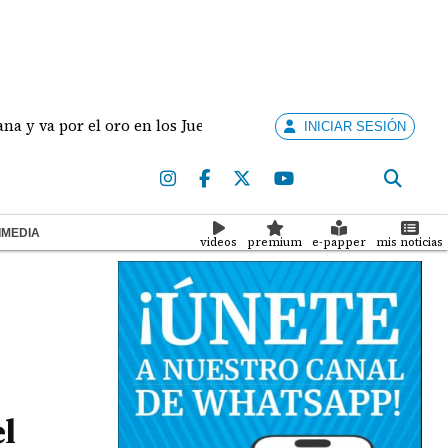
por el oro en los Juegos Centroamericanos y del Caribe
INICIAR SESIÓN
IMEDIA
videos
premium
e-papper
mis noticias
el