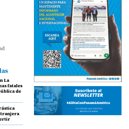
ad
das
en La
mas fatales
pública de
rástica
xtranjera
ertir