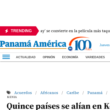
n: Brand New Day’ se convierte en la película más taquillera d
TRENDING
Jueves
ACTUALIDAD
OPINIÓN
ECONOMÍA
VARIEDADES
Acuerdos
Africanos
Caribe
Panamá
/
/
/
/
KENIA
Quince países se alían en Ke