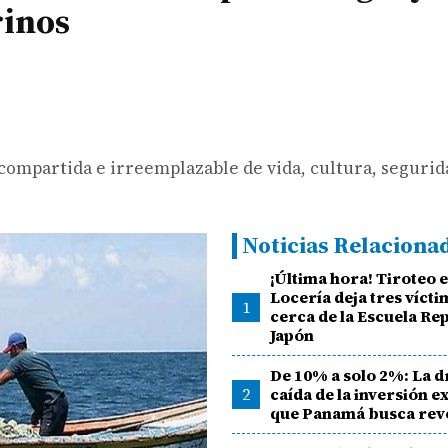
rinos
mpartida e irreemplazable de vida, cultura, segurid
Noticias Relaciona
¡Última hora! Tiroteo 
Locería deja tres vícti
1
cerca de la Escuela Re
Japón
De 10% a solo 2%: La d
2
caída de la inversión e
que Panamá busca rev