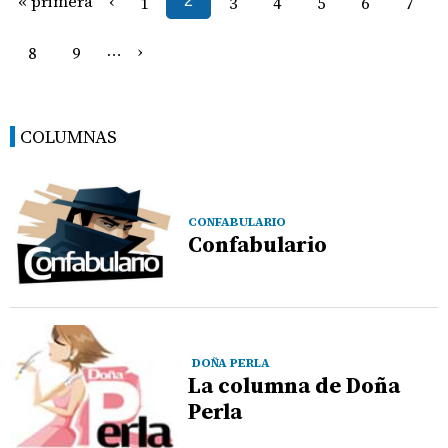
« primera
‹
1
2
3
4
5
6
7
›
8
9
…
COLUMNAS
CONFABULARIO
Confabulario
DOÑA PERLA
La columna de Doña
Perla