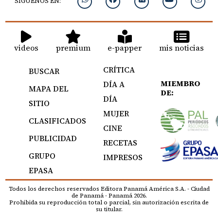
SIGUENOS EN:
videos
premium
e-papper
mis noticias
CRÍTICA
BUSCAR
MIEMBRO
DÍA A
MAPA DEL
DE:
DÍA
SITIO
MUJER
CLASIFICADOS
CINE
PUBLICIDAD
RECETAS
GRUPO
IMPRESOS
EPASA
Todos los derechos reservados Editora Panamá América S.A. - Ciudad
de Panamá - Panamá 2026.
Prohibida su reproducción total o parcial, sin autorización escrita de
su titular.