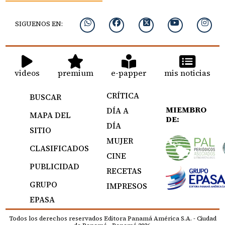
SIGUENOS EN:
videos
premium
e-papper
mis noticias
CRÍTICA
BUSCAR
MIEMBRO
DÍA A
MAPA DEL
DE:
DÍA
SITIO
MUJER
CLASIFICADOS
CINE
PUBLICIDAD
RECETAS
GRUPO
IMPRESOS
EPASA
Todos los derechos reservados Editora Panamá América S.A. - Ciudad