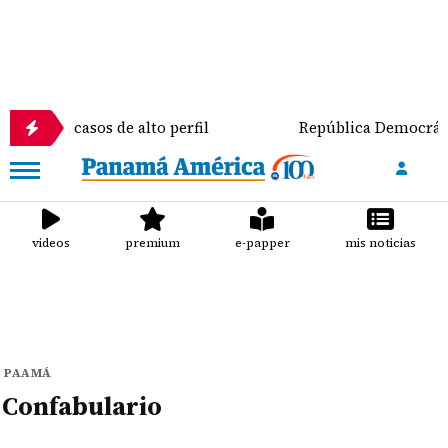
es en casos de alto perfil
República Democrática d
videos
premium
e-papper
mis noticias
PAAMÁ
Confabulario