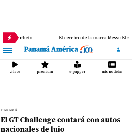
licto
El cerebro de la marca Messi: El rol clave de
videos
premium
e-papper
mis noticias
PANAMÁ
El GT Challenge contará con autos
nacionales de lujo