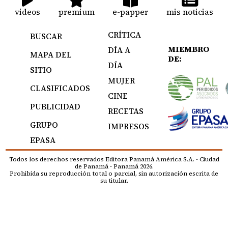
videos
premium
e-papper
mis noticias
CRÍTICA
BUSCAR
MIEMBRO
DÍA A
MAPA DEL
DE:
DÍA
SITIO
MUJER
CLASIFICADOS
CINE
PUBLICIDAD
RECETAS
GRUPO
IMPRESOS
EPASA
Todos los derechos reservados Editora Panamá América S.A. - Ciudad
de Panamá - Panamá 2026.
Prohibida su reproducción total o parcial, sin autorización escrita de
su titular.