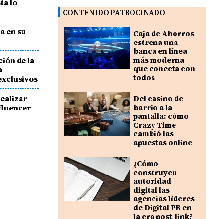
ta lo
CONTENIDO PATROCINADO
a en su
Caja de Ahorros
estrena una
banca en línea
ción de la
más moderna
que conecta con
a
todos
exclusivos
realizar
Del casino de
nfluencer
barrio a la
pantalla: cómo
Crazy Time
cambió las
apuestas online
¿Cómo
construyen
autoridad
digital las
agencias líderes
de Digital PR en
la era post-link?