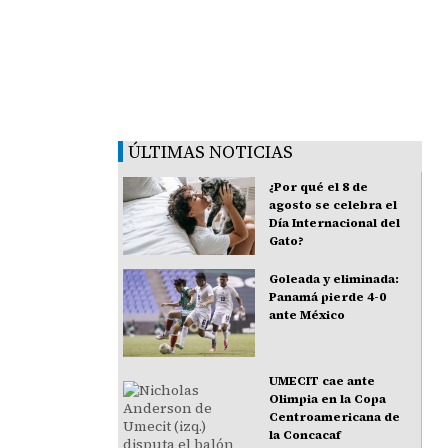
ÚLTIMAS NOTICIAS
¿Por qué el 8 de
agosto se celebra el
Día Internacional del
Gato?
Goleada y eliminada:
Panamá pierde 4-0
ante México
UMECIT cae ante
Olimpia en la Copa
Centroamericana de
la Concacaf