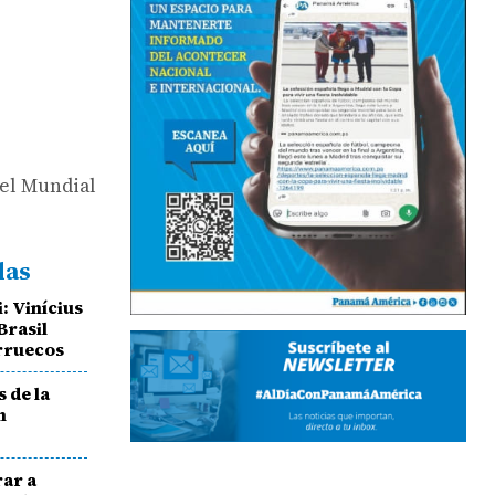
 el Mundial
das
: Vinícius
Brasil
arruecos
 de la
n
rar a