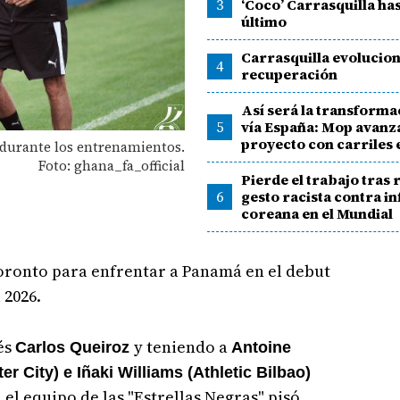
3
‘Coco’ Carrasquilla has
último
Carrasquilla evolucion
4
recuperación
Así será la transforma
5
vía España: Mop avanz
proyecto con carriles 
 durante los entrenamientos.
Foto: ghana_fa_official
Pierde el trabajo tras 
6
gesto racista contra i
coreana en el Mundial
Toronto para enfrentar a Panamá en el debut
 2026.
és
y teniendo a
Carlos Queiroz
Antoine
 City) e Iñaki Williams (Athletic Bilbao)
el equipo de las "Estrellas Negras" pisó