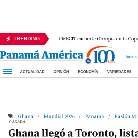
México
UMECIT cae ante Olimpia en la Copa Centr
TRENDING
Jueves
ACTUALIDAD
OPINIÓN
ECONOMÍA
VARIEDADES
Ghana
Mundial 2026
Panamá
Pasión Mu
/
/
/
CANADÁ
Ghana llegó a Toronto, lis