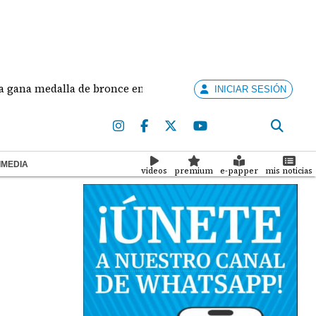
edalla de bronce en salto largo femenino
José Fa
INICIAR SESIÓN
IMEDIA
videos
premium
e-papper
mis noticias