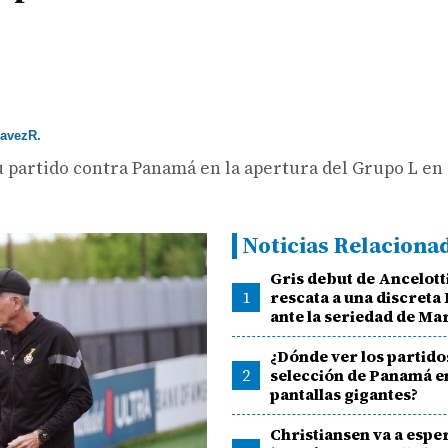
avezR.
u partido contra Panamá en la apertura del Grupo L en
Noticias Relaciona
Gris debut de Ancelotti
1
rescata a una discreta 
ante la seriedad de M
¿Dónde ver los partidos
2
selección de Panamá e
pantallas gigantes?
Christiansen va a espe