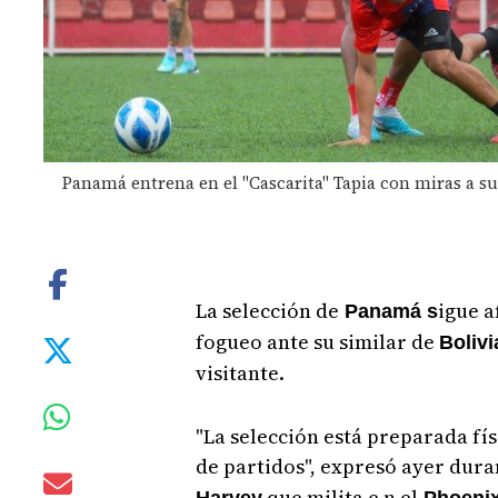
Panamá entrena en el "Cascarita" Tapia con miras a su 
La selección de
igue a
Panamá s
fogueo ante su similar de
Bolivi
visitante.
"La selección está preparada fí
de partidos", expresó ayer dura
que milita e n el