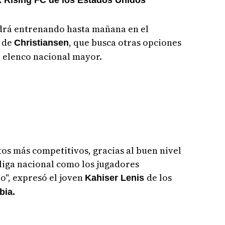
 Rising FC de los Estados Unidos
rá entrenando hasta mañana en el
a de
, que busca otras opciones
Christiansen
 elenco nacional mayor.
tos más competitivos, gracias al buen nivel
 liga nacional como los jugadores
o", expresó el joven
de los
Kahiser Lenis
bia.