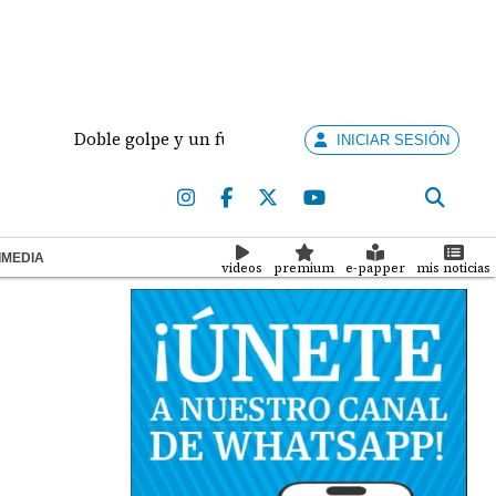
Doble golpe y un futuro por revisar
Meduca activ
INICIAR SESIÓN
IMEDIA
videos
premium
e-papper
mis noticias