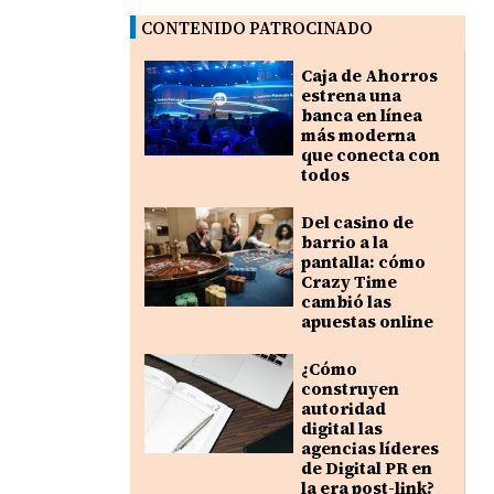
CONTENIDO PATROCINADO
Caja de Ahorros
estrena una
banca en línea
más moderna
que conecta con
todos
Del casino de
barrio a la
pantalla: cómo
Crazy Time
cambió las
apuestas online
¿Cómo
construyen
autoridad
digital las
agencias líderes
de Digital PR en
la era post-link?