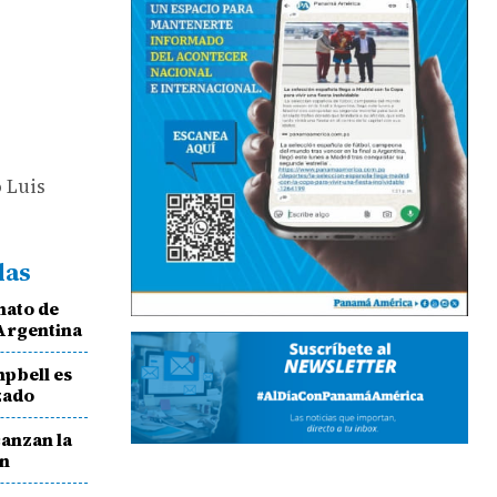
 Luis
das
nato de
 Argentina
pbell es
zado
canzan la
en