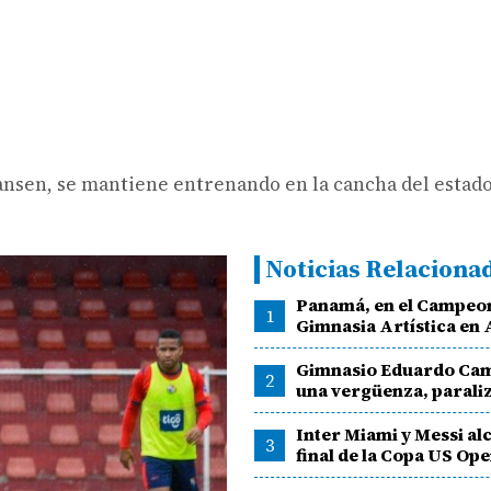
ansen, se mantiene entrenando en la cancha del estado
Noticias Relaciona
Panamá, en el Campeo
1
Gimnasia Artística en
Gimnasio Eduardo Cam
2
una vergüenza, parali
Inter Miami y Messi al
3
final de la Copa US Op