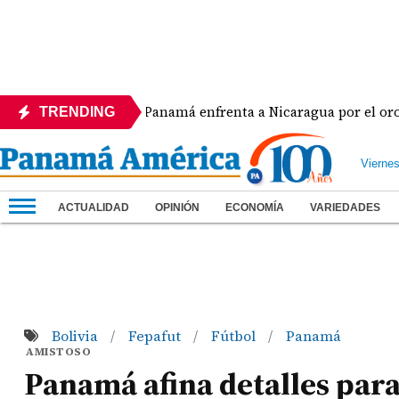
era
Panamá enfrenta a Nicaragua por el oro en el b
TRENDING
Vierne
ACTUALIDAD
OPINIÓN
ECONOMÍA
VARIEDADES
Bolivia
Fepafut
Fútbol
Panamá
/
/
/
AMISTOSO
Panamá afina detalles para