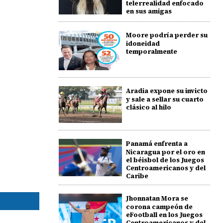
telerrealidad enfocado
en sus amigas
Moore podría perder su
idoneidad
temporalmente
Aradia expone su invicto
y sale a sellar su cuarto
clásico al hilo
Panamá enfrenta a
Nicaragua por el oro en
el béisbol de los Juegos
Centroamericanos y del
Caribe
Jhonnatan Mora se
corona campeón de
eFootball en los Juegos
Centroamericanos y del