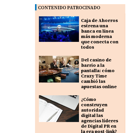
CONTENIDO PATROCINADO
Caja de Ahorros
estrena una
banca en línea
más moderna
que conecta con
todos
Del casino de
barrio a la
pantalla: cómo
Crazy Time
cambió las
apuestas online
¿Cómo
construyen
autoridad
digital las
agencias líderes
de Digital PR en
la era post-link?