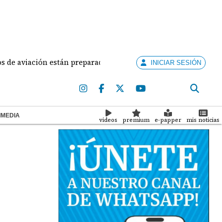
viación están preparados para ejercer la docencia
A
INICIAR SESIÓN
IMEDIA
videos
premium
e-papper
mis noticias