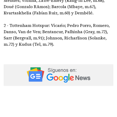
Mendes; Vitinha, Zaïre-Emery (Kang-In Lee, m.68),
Doué (Gonzalo RAmos); Barcola (Mbaye, m.67),
Kvartaskhelia (Fabían Ruiz, m.60) y Dembélé.
2 - Tottenham Hotspur: Vicario; Pedro Porro, Romero,
Danso, Van de Ven; Bentancur, Palhinha (Gray, m.72),
Sarr (Bergvall, m.91); Johnson, Richarlison (Solanke,
m.72) y Kudus (Tel, m.79).