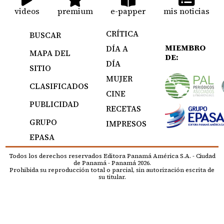
videos
premium
e-papper
mis noticias
CRÍTICA
BUSCAR
MIEMBRO
DÍA A
MAPA DEL
DE:
DÍA
SITIO
MUJER
CLASIFICADOS
CINE
PUBLICIDAD
RECETAS
GRUPO
IMPRESOS
EPASA
Todos los derechos reservados Editora Panamá América S.A. - Ciudad
de Panamá - Panamá 2026.
Prohibida su reproducción total o parcial, sin autorización escrita de
su titular.