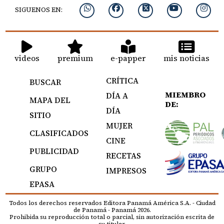
SIGUENOS EN:
videos
premium
e-papper
mis noticias
CRÍTICA
BUSCAR
MIEMBRO
DÍA A
MAPA DEL
DE:
DÍA
SITIO
MUJER
CLASIFICADOS
CINE
PUBLICIDAD
RECETAS
GRUPO
IMPRESOS
EPASA
Todos los derechos reservados Editora Panamá América S.A. - Ciudad
de Panamá - Panamá 2026.
Prohibida su reproducción total o parcial, sin autorización escrita de