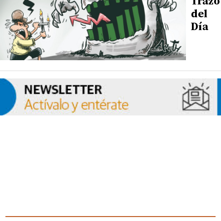
Trazo
del
Día