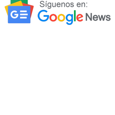
equitativa. Una muestra más de la inequidad que rige
en
.
el sexto país más desigual del mundo