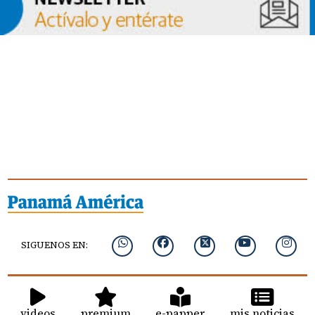
SIGUENOS EN:
videos
premium
e-papper
mis noticias