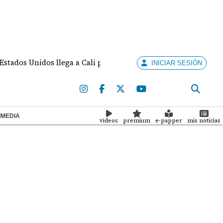
 Unidos llega a Cali para la investidura de De la Espriella
INICIAR SESIÓN
IMEDIA
videos
premium
e-papper
mis noticias