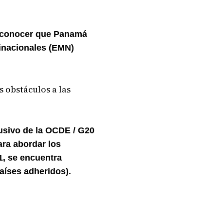
 a conocer que Panamá
inacionales (EMN)
 obstáculos a las
lusivo de la OCDE / G20
ara abordar los
21, se encuentra
países adheridos).