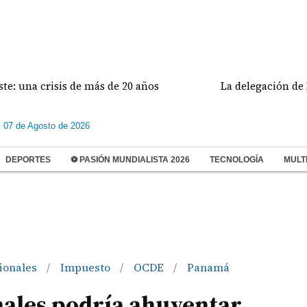
 crisis de más de 20 años
La delegación de Estados
s 07 de Agosto de 2026
DEPORTES
⚽ PASIÓN MUNDIALISTA 2026
TECNOLOGÍA
MULT
ionales
Impuesto
OCDE
Panamá
/
/
/
nales podría ahuyentar