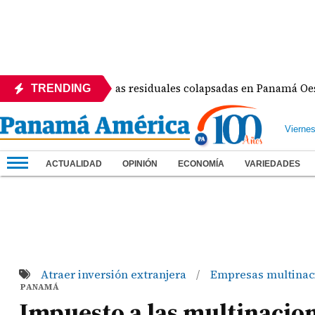
Inspecciona aguas residuales colapsadas en Panamá Oeste: una
TRENDING
Vierne
ACTUALIDAD
OPINIÓN
ECONOMÍA
VARIEDADES
Atraer inversión extranjera
Empresas multinac
/
PANAMÁ
Impuesto a las multinacio