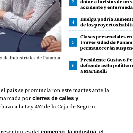
3
dotar a turistas de un 
accidente y enfermed
Huelga podría aumenta
4
de los proyectos habit
Clases presenciales en 
5
Universidad de Panam
permanecerán suspen
to de Industriales de Panamá.
Presidente Gustavo Pe
6
defiende asilo polític
a Martinelli
el país se pronunciaron este martes ante la
, marcada por
cierres de calles y
hazo a la Ley 462 de la Caja de Seguro
presentantes del
comercio, la industria, el