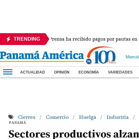
La Prensa ha recibido pagos por pautas en diferen
TRENDING
Mierco
ACTUALIDAD
OPINIÓN
ECONOMÍA
VARIEDADES
Cierres
Comercio
Huelga
Industria
/
/
/
/
PANAMÁ
Sectores productivos alzan 