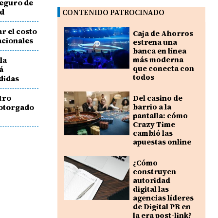
seguro de
ad
CONTENIDO PATROCINADO
r el costo
Caja de Ahorros
acionales
estrena una
banca en línea
la
más moderna
que conecta con
á
todos
didas
tro
Del casino de
o otorgado
barrio a la
pantalla: cómo
Crazy Time
cambió las
apuestas online
¿Cómo
construyen
autoridad
digital las
agencias líderes
de Digital PR en
la era post-link?