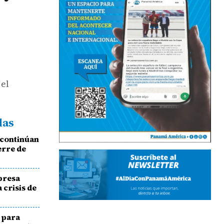
 el
das
 continúan
erre de
mpresa
 crisis de
n para