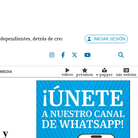
entes, detrás de creación de partidos
Bajo la lup
INICIAR SESIÓN
IMEDIA
videos
premium
e-papper
mis noticias
 y