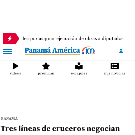
por asignar ejecución de obras a diputados
Piloto
videos
premium
e-papper
mis noticias
PANAMÁ
Tres líneas de cruceros negocian