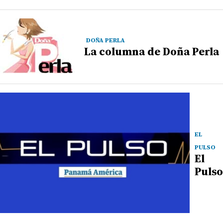
DOÑA PERLA
La columna de Doña Perla
EL
PULSO
El
Pulso