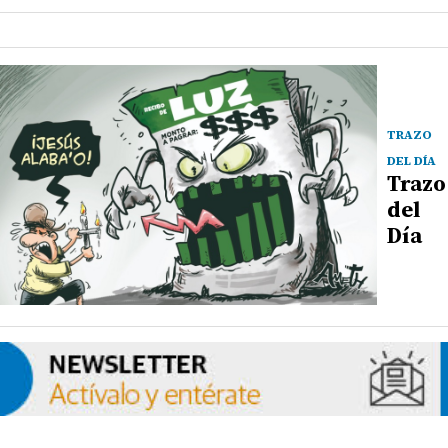
TRAZO
DEL DÍA
Trazo
del
Día