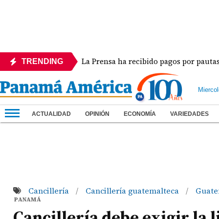
cora
La Prensa ha recibido pagos por pautas en di
TRENDING
Mierco
ACTUALIDAD
OPINIÓN
ECONOMÍA
VARIEDADES
Cancillería
Cancillería guatemalteca
Guat
/
/
PANAMÁ
Cancillería debe exigir la 