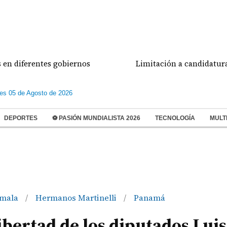
ferentes gobiernos
Limitación a candidaturas indep
les 05 de Agosto de 2026
DEPORTES
⚽ PASIÓN MUNDIALISTA 2026
TECNOLOGÍA
MULT
emala
Hermanos Martinelli
Panamá
/
/
libertad de los diputados Luis