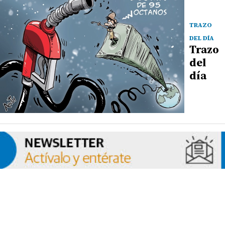
TRAZO
DEL DÍA
Trazo
del
día