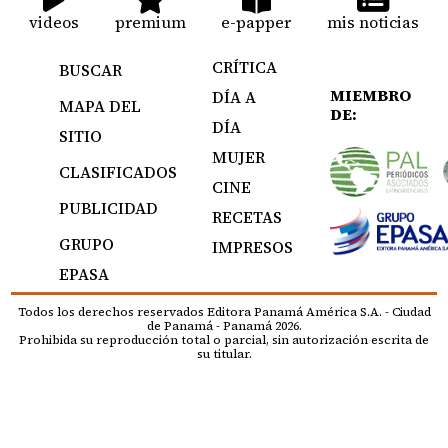
videos
premium
e-papper
mis noticias
CRÍTICA
BUSCAR
MIEMBRO
DÍA A
MAPA DEL
DE:
DÍA
SITIO
MUJER
CLASIFICADOS
CINE
PUBLICIDAD
RECETAS
GRUPO
IMPRESOS
EPASA
Todos los derechos reservados Editora Panamá América S.A. - Ciudad
de Panamá - Panamá 2026.
Prohibida su reproducción total o parcial, sin autorización escrita de
su titular.