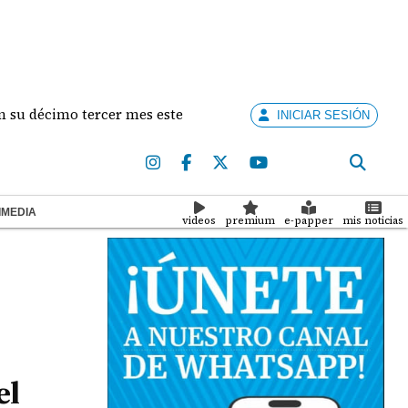
cimo tercer mes este jueves
Entidades no bancaria
INICIAR SESIÓN
IMEDIA
videos
premium
e-papper
mis noticias
el