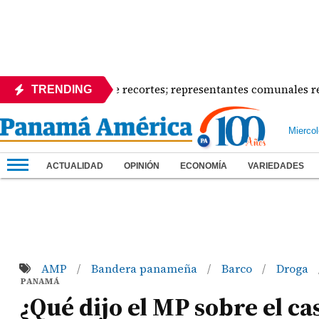
guelito defiende recortes; representantes comunales rechaza
TRENDING
Mierco
ACTUALIDAD
OPINIÓN
ECONOMÍA
VARIEDADES
AMP
Bandera panameña
Barco
Droga
/
/
/
PANAMÁ
¿Qué dijo el MP sobre el ca