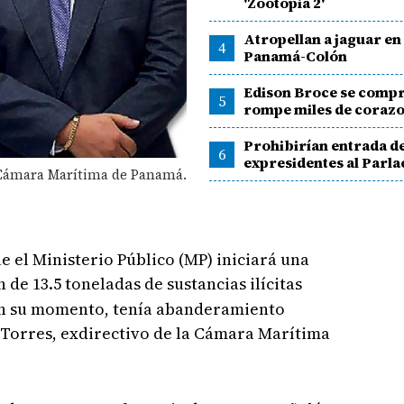
'Zootopia 2'
Atropellan a jaguar en
4
Panamá-Colón
Edison Broce se comp
5
rompe miles de coraz
Prohibirían entrada d
6
expresidentes al Parl
a Cámara Marítima de Panamá.
 el Ministerio Público (MP) iniciará una
n de 13.5 toneladas de sustancias ilícitas
en su momento, tenía abanderamiento
Torres, exdirectivo de la Cámara Marítima