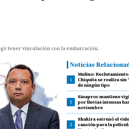
egó tener vinculación con la embarcación.
Noticias Relaciona
Mulino: Reclutamiento
1
Chiquita se realiza sin 
de ningún tipo
Sinaproc mantiene vig
2
por lluvias intensas has
noviembre
Shakira estrenó el vide
3
canción para la películ