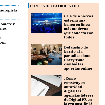
CONTENIDO PATROCINADO
 autopista
Caja de Ahorros
estrena una
romete y
banca en línea
ones
más moderna
que conecta con
todos
e
acen
Del casino de
barrio a la
pantalla: cómo
Crazy Time
cambió las
apuestas online
¿Cómo
construyen
autoridad
digital las
agencias líderes
de Digital PR en
la era post-link?