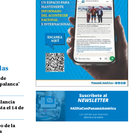
das
 de
‘palanca’
ilancia
ta el 14 de
o de la
a